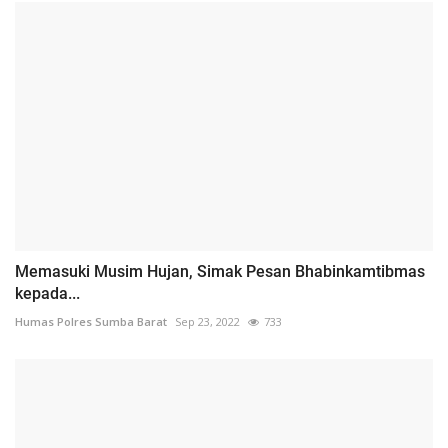
Memasuki Musim Hujan, Simak Pesan Bhabinkamtibmas
kepada...
Humas Polres Sumba Barat
Sep 23, 2022
733