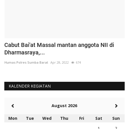
Cabut Bai'at Massal mantan anggota NII di
S
Dharmasraya,...
S
Humas Polres Sumba Barat
Apr 28, 2022
674
Hu
KALENDER KEGIATAN
August 2026
Mon
Tue
Wed
Thu
Fri
Sat
Sun
1
2