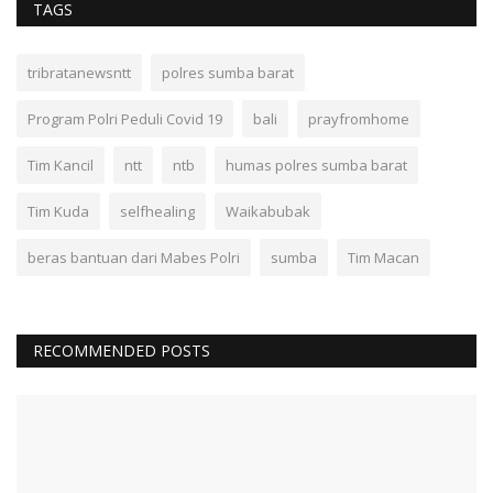
TAGS
tribratanewsntt
polres sumba barat
Program Polri Peduli Covid 19
bali
prayfromhome
Tim Kancil
ntt
ntb
humas polres sumba barat
Tim Kuda
selfhealing
Waikabubak
beras bantuan dari Mabes Polri
sumba
Tim Macan
RECOMMENDED POSTS