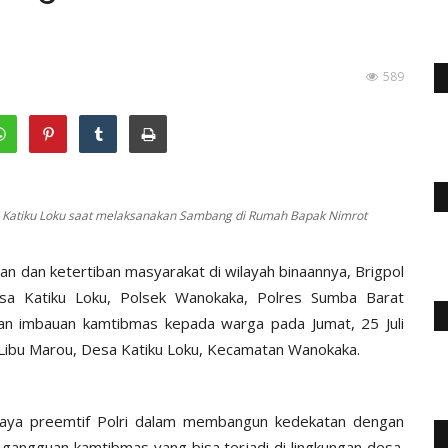
589
sa Katiku Loku saat melaksanakan Sambang di Rumah Bapak Nimrot
n dan ketertiban masyarakat di wilayah binaannya, Brigpol
esa Katiku Loku, Polsek Wanokaka, Polres Sumba Barat
n imbauan kamtibmas kepada warga pada Jumat, 25 Juli
Libu Marou, Desa Katiku Loku, Kecamatan Wanokaka.
paya preemtif Polri dalam membangun kedekatan dengan
 gangguan kamtibmas yang bisa terjadi di lingkungan desa.