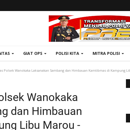
NTAS
GIAT OPS
POLISI KITA
MITRA POLISI
s Polsek Wanokaka Laksanakan Sambang dan Himbauan Kamtibmas di Kampung Libu
olsek Wanokaka
g dan Himbauan
ng Libu Marou -