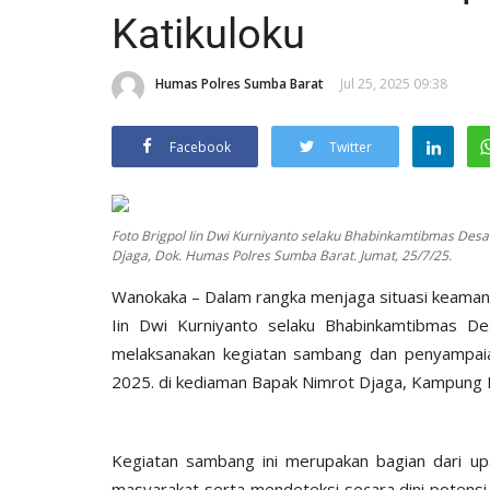
Katikuloku
Humas Polres Sumba Barat
Jul 25, 2025 09:38
Facebook
Twitter
Foto Brigpol Iin Dwi Kurniyanto selaku Bhabinkamtibmas De
Djaga, Dok. Humas Polres Sumba Barat. Jumat, 25/7/25.
Wanokaka – Dalam rangka menjaga situasi keamana
Iin Dwi Kurniyanto selaku Bhabinkamtibmas D
melaksanakan kegiatan sambang dan penyampaia
2025. di kediaman Bapak Nimrot Djaga, Kampung 
Kegiatan sambang ini merupakan bagian dari u
masyarakat serta mendeteksi secara dini potensi