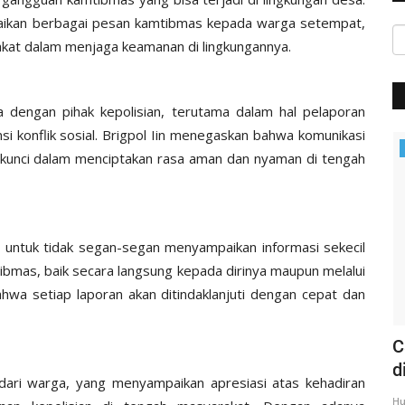
aikan berbagai pesan kamtibmas kepada warga setempat,
akat dalam menjaga keamanan di lingkungannya.
 dengan pihak kepolisian, terutama dalam hal pelaporan
i konflik sosial. Brigpol Iin menegaskan bahwa komunikasi
Headlines
 kunci dalam menciptakan rasa aman dan nyaman di tengah
 untuk tidak segan-segan menyampaikan informasi sekecil
mas, baik secara langsung kepada dirinya maupun melalui
wa setiap laporan akan ditindaklanjuti dengan cepat dan
 MAUT
Rangkaian Kunker | Kapolda NTT
C
Kunjungi Sekaligus Gelar...
d
ari warga, yang menyampaikan apresiasi atas kehadiran
Humas Polres Sumba Barat
Mar 17, 2020
1319
Hu