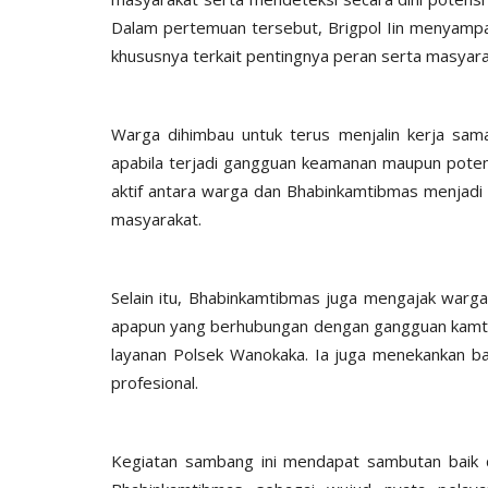
Dalam pertemuan tersebut, Brigpol Iin menyamp
khususnya terkait pentingnya peran serta masyar
Warga dihimbau untuk terus menjalin kerja sama
apabila terjadi gangguan keamanan maupun potens
BERANDA
aktif antara warga dan Bhabinkamtibmas menjadi
masyarakat.
Selain itu, Bhabinkamtibmas juga mengajak warga
apapun yang berhubungan dengan gangguan kamtib
layanan Polsek Wanokaka. Ia juga menekankan bah
profesional.
Kawal Arus Mudik
TOYOTA FORTUNER PEMBAWA
Humas Polres Sumba Barat
Mar 26, 2016
1771
Kegiatan sambang ini mendapat sambutan baik d
 2025
286