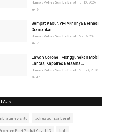
Humas Polres Sumba Barat
Jul 10, 2026
54
Sempat Kabur, YM Akhirnya Berhasil
Diamankan
Humas Polres Sumba Barat
Mar 6, 2025
50
Lawan Corona | Menggunakan Mobil
Lantas, Kapolres Bersama...
Humas Polres Sumba Barat
Mar 24, 2020
47
TAGS
tribratanewsntt
polres sumba barat
Program Polri Peduli Covid 19
bali