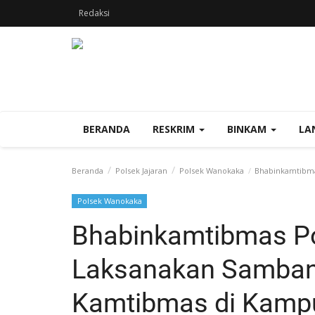
Redaksi
BERANDA
RESKRIM
BINKAM
LA
Beranda
Polsek Jajaran
Polsek Wanokaka
Bhabinkamtibma
Polsek Wanokaka
Bhabinkamtibmas P
Laksanakan Samban
Kamtibmas di Kampu