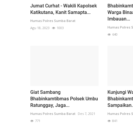
Jumat Curhat - Wakili Kapolsek
Bhabinkam
Katikutana, Kanit Samapta...
Warga Binaa
Imbauan...
Humas Polres Sumba Barat
Humas Polres 
Agu 18, 2023
1003
640
Giat Sambang
Kunjungi Wa
Bhabinkamtibmas Polsek Umbu
Bhabinkamt
Ratunggay, Jaga...
Sampaikan..
Humas Polres Sumba Barat
Des 7, 2021
Humas Polres 
771
841