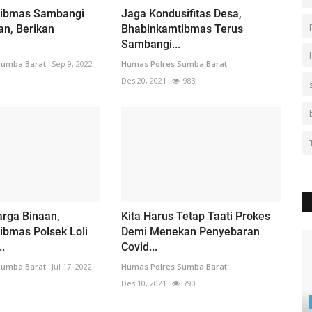
tibmas Sambangi
Jaga Kondusifitas Desa,
n, Berikan
Bhabinkamtibmas Terus
Sambangi...
Sumba Barat
Sep 9, 2022
Humas Polres Sumba Barat
Des 20, 2021
983
rga Binaan,
Kita Harus Tetap Taati Prokes
ibmas Polsek Loli
Demi Menekan Penyebaran
.
Covid...
Sumba Barat
Jul 17, 2022
Humas Polres Sumba Barat
Des 10, 2021
790