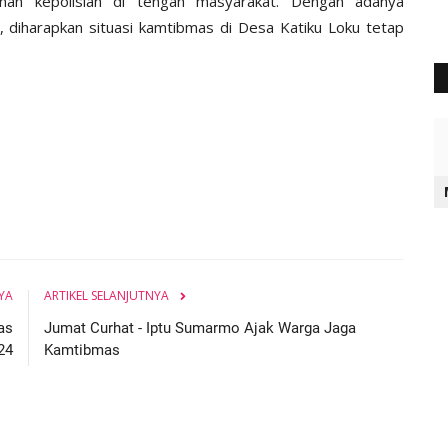
nan kepolisian di tengah masyarakat. Dengan adanya
, diharapkan situasi kamtibmas di Desa Katiku Loku tetap
YA
ARTIKEL SELANJUTNYA
as
Jumat Curhat - Iptu Sumarmo Ajak Warga Jaga
24
Kamtibmas