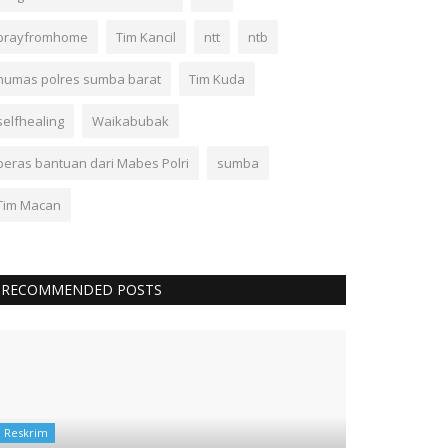
prayfromhome
Tim Kancil
ntt
ntb
humas polres sumba barat
Tim Kuda
selfhealing
Waikabubak
beras bantuan dari Mabes Polri
sumba
Tim Macan
RECOMMENDED POSTS
Reskrim