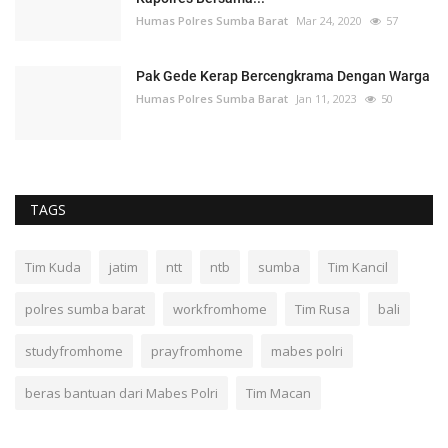
Humas Polres Sumba Barat
Mar 24, 2020
57
Pak Gede Kerap Bercengkrama Dengan Warga
Humas Polres Sumba Barat
Jan 11, 2023
50
TAGS
Tim Kuda
jatim
ntt
ntb
sumba
Tim Kancil
polres sumba barat
workfromhome
Tim Rusa
bali
studyfromhome
prayfromhome
mabes polri
beras bantuan dari Mabes Polri
Tim Macan