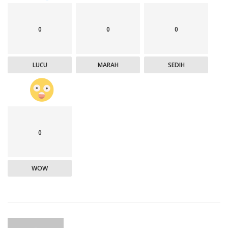
0
0
0
LUCU
MARAH
SEDIH
0
WOW