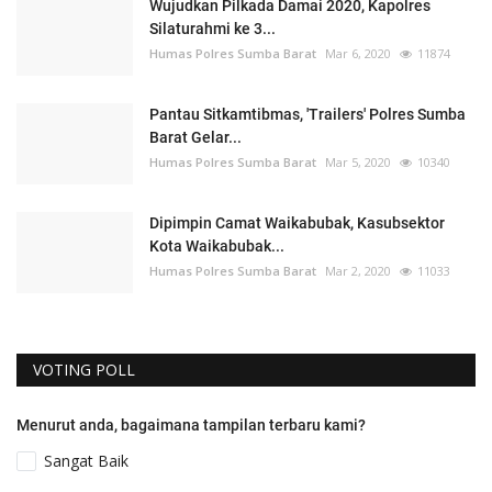
Wujudkan Pilkada Damai 2020, Kapolres
Silaturahmi ke 3...
Humas Polres Sumba Barat
Mar 6, 2020
11874
Pantau Sitkamtibmas, 'Trailers' Polres Sumba
Barat Gelar...
Humas Polres Sumba Barat
Mar 5, 2020
10340
Dipimpin Camat Waikabubak, Kasubsektor
Kota Waikabubak...
Humas Polres Sumba Barat
Mar 2, 2020
11033
VOTING POLL
Menurut anda, bagaimana tampilan terbaru kami?
Sangat Baik