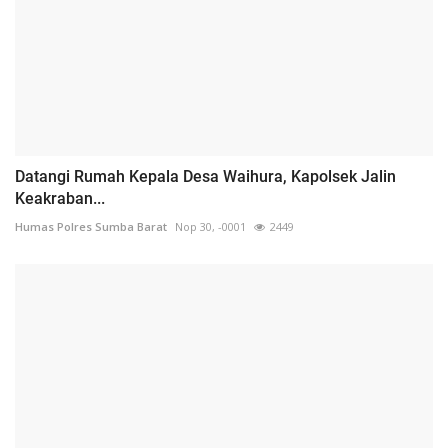
Datangi Rumah Kepala Desa Waihura, Kapolsek Jalin
Keakraban...
Humas Polres Sumba Barat
Nop 30, -0001
2449