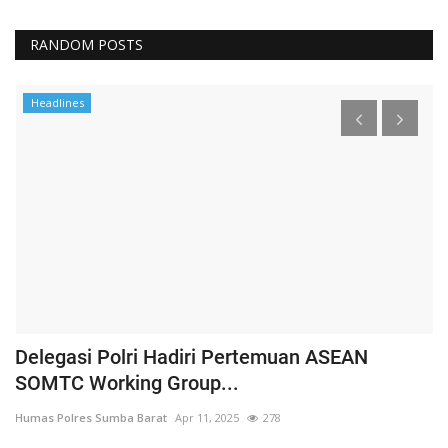
RANDOM POSTS
Headlines
Delegasi Polri Hadiri Pertemuan ASEAN
P
SOMTC Working Group...
H
Humas Polres Sumba Barat
Apr 11, 2025
278
Hu