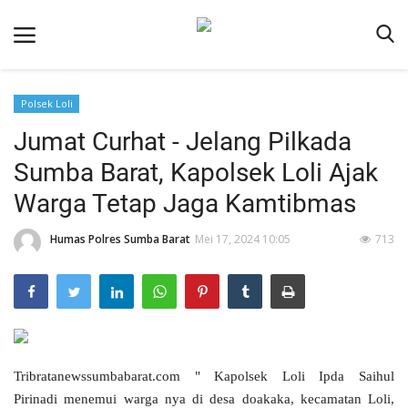
Polsek Loli
Beranda
Jumat Curhat - Jelang Pilkada
Redaksi
Sumba Barat, Kapolsek Loli Ajak
Reskrim
Warga Tetap Jaga Kamtibmas
Binkam
Humas Polres Sumba Barat
Mei 17, 2024 10:05
713
Lantas
Giat Ops
Polisi Kita
Mitra Polisi
Tribratanewssumbabarat.com " Kapolsek Loli Ipda Saihul
Polsek Jajaran
Pirinadi menemui warga nya di desa doakaka, kecamatan Loli,