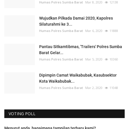
Humas Polres Sumba Barat
Mar 8, 2020
12138
Wujudkan Pilkada Damai 2020, Kapolres
Silaturahmi ke 3...
Humas Polres Sumba Barat
Mar 6, 2020
11888
Pantau Sitkamtibmas, 'Trailers' Polres Sumba
Barat Gelar...
Humas Polres Sumba Barat
Mar 5, 2020
10360
Dipimpin Camat Waikabubak, Kasubsektor
Kota Waikabubak...
Humas Polres Sumba Barat
Mar 2, 2020
11048
VOTING POLL
Menurut anda, bagaimana tampilan terbaru kami?