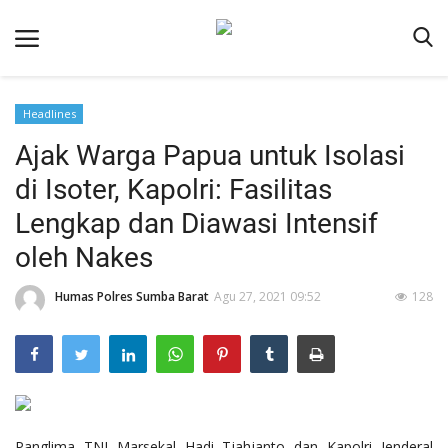
Headlines
Beranda
Ajak Warga Papua untuk Isolasi
Redaksi
di Isoter, Kapolri: Fasilitas
Reskrim
Lengkap dan Diawasi Intensif
Binkam
oleh Nakes
Lantas
Humas Polres Sumba Barat
Agu 27, 2021 09:52
128
Giat Ops
Polisi Kita
Mitra Polisi
Polsek Jajaran
Panglima TNI Marsekal Hadi Tjahjanto dan Kapolri Jenderal