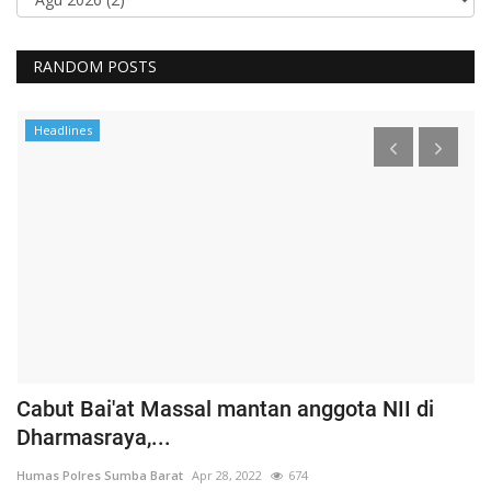
RANDOM POSTS
Headlines
Cabut Bai'at Massal mantan anggota NII di
S
Dharmasraya,...
S
Humas Polres Sumba Barat
Apr 28, 2022
674
Hu