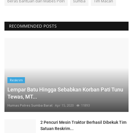
beras bantuan dari Mabes Polri
sumba
Tim Macan
RECOMMENDED POSTS
Reskrim
Lempar Batu Hingga Sebabkan Korban Pati Tunu
Tewas, MT...
Humas Polres Sumba Barat
Apr 15, 2020
11893
2 Pencuri Mesin Traktor Berhasil Dibekuk Tim
Satuan Reskrim...