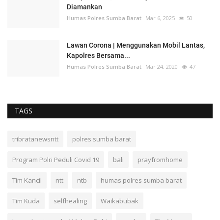
Diamankan
Humas Polres Sumba Barat
Mar 6, 2025
50
Lawan Corona | Menggunakan Mobil Lantas,
Kapolres Bersama...
Humas Polres Sumba Barat
Mar 24, 2020
47
TAGS
tribratanewsntt
polres sumba barat
Program Polri Peduli Covid 19
bali
prayfromhome
Tim Kancil
ntt
ntb
humas polres sumba barat
Tim Kuda
selfhealing
Waikabubak