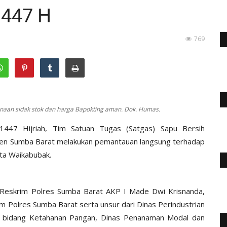
 1447 H
769
naan sidak stok dan harga Bapokting aman. Dok. Humas.
 1447 Hijriah, Tim Satuan Tugas (Satgas) Sapu Bersih
en Sumba Barat melakukan pemantauan langsung terhadap
ota Waikabubak.
t Reskrim Polres Sumba Barat AKP I Made Dwi Krisnanda,
krim Polres Sumba Barat serta unsur dari Dinas Perindustrian
an bidang Ketahanan Pangan, Dinas Penanaman Modal dan