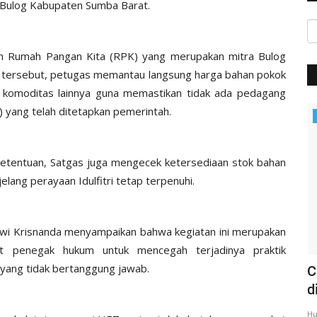
 Bulog Kabupaten Sumba Barat.
h Rumah Pangan Kita (RPK) yang merupakan mitra Bulog
n tersebut, petugas memantau langsung harga bahan pokok
n komoditas lainnya guna memastikan tidak ada pedagang
) yang telah ditetapkan pemerintah.
Headlines
 ketentuan, Satgas juga mengecek ketersediaan stok bahan
ang perayaan Idulfitri tetap terpenuhi.
wi Krisnanda menyampaikan bahwa kegiatan ini merupakan
rat penegak hukum untuk mencegah terjadinya praktik
yang tidak bertanggung jawab.
 MAUT
Rangkaian Kunker | Kapolda NTT
C
Kunjungi Sekaligus Gelar...
d
Humas Polres Sumba Barat
Mar 17, 2020
1319
Hu