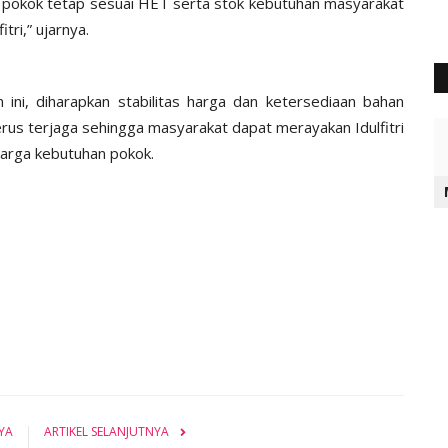
an pokok tetap sesuai HET serta stok kebutuhan masyarakat
tri,” ujarnya.
ni, diharapkan stabilitas harga dan ketersediaan bahan
rus terjaga sehingga masyarakat dapat merayakan Idulfitri
harga kebutuhan pokok.
YA
ARTIKEL SELANJUTNYA