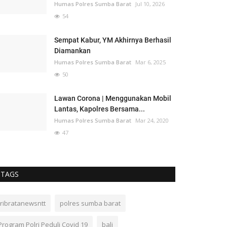
Humas Polres Sumba Barat
Jul 10, 2026
54
Sempat Kabur, YM Akhirnya Berhasil
Diamankan
Humas Polres Sumba Barat
Mar 6, 2025
50
Lawan Corona | Menggunakan Mobil
Lantas, Kapolres Bersama...
Humas Polres Sumba Barat
Mar 24, 2020
47
TAGS
tribratanewsntt
polres sumba barat
Program Polri Peduli Covid 19
bali