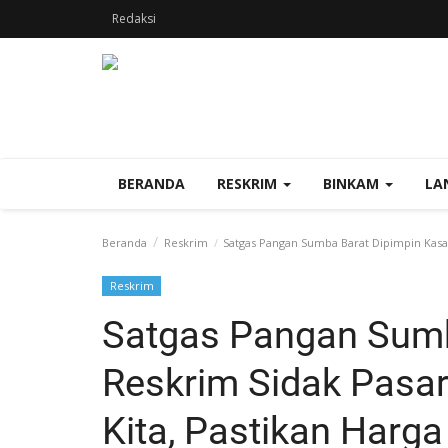
Redaksi
BERANDA
RESKRIM
BINKAM
LA
Beranda
Reskrim
Satgas Pangan Sumba Barat Dipimpin Kasat 
Reskrim
Satgas Pangan Sumb
Reskrim Sidak Pasa
Kita, Pastikan Harg