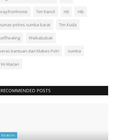
prayfromhome
Tim Kancil
ntt
ntb
humas polres sumba barat
Tim Kuda
selfhealing
Waikabubak
beras bantuan dari Mabes Polri
sumba
Tim Macan
RECOMMENDED POSTS
Reskrim