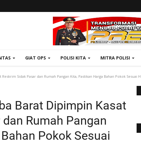
NTAS
GIAT OPS
POLISI KITA
MITRA POLISI
Reskrim Sidak Pasar dan Rumah Pangan Kita, Pastikan Harga Bahan Pokok Sesuai HET 
a Barat Dipimpin Kasat
r dan Rumah Pangan
a Bahan Pokok Sesuai