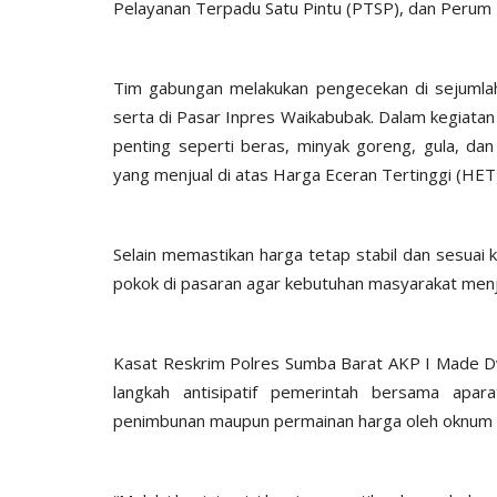
Pelayanan Terpadu Satu Pintu (PTSP), dan Perum
Tim gabungan melakukan pengecekan di sejumla
serta di Pasar Inpres Waikabubak. Dalam kegiata
penting seperti beras, minyak goreng, gula, da
yang menjual di atas Harga Eceran Tertinggi (HET
BERANDA
Selain memastikan harga tetap stabil dan sesuai
pokok di pasaran agar kebutuhan masyarakat menjel
Kasat Reskrim Polres Sumba Barat AKP I Made D
langkah antisipatif pemerintah bersama apa
penimbunan maupun permainan harga oleh oknum 
Kawal Arus Mudik
TOYOTA FORTUNER PEMBAWA
Humas Polres Sumba Barat
Mar 26, 2016
1771
 2025
286