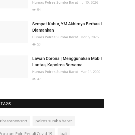
Humas Polres Sumba Barat
Jul 10, 2026
54
Sempat Kabur, YM Akhirnya Berhasil
Diamankan
Humas Polres Sumba Barat
Mar 6, 2025
50
Lawan Corona | Menggunakan Mobil
Lantas, Kapolres Bersama...
Humas Polres Sumba Barat
Mar 24, 2020
47
TAGS
tribratanewsntt
polres sumba barat
Program Polri Peduli Covid 19
bali