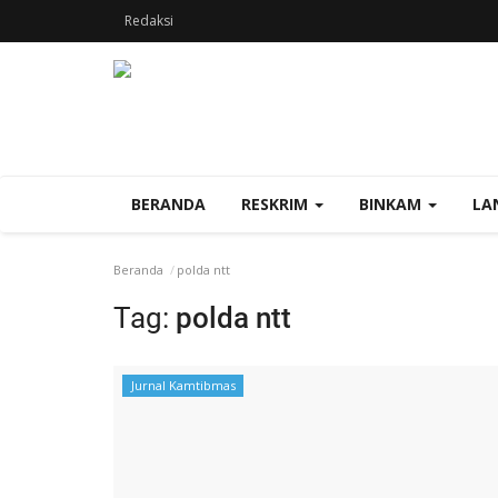
Redaksi
BERANDA
RESKRIM
BINKAM
LA
Beranda
polda ntt
Tag:
polda ntt
Jurnal Kamtibmas