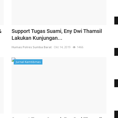
&
Support Tugas Suami, Eny Dwi Thamsil
Lakukan Kunjungan...
Humas Polres Sumba Barat
Okt 14, 2019
1466
Jurnal Kamtibmas