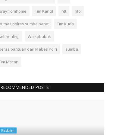
prayfromhome
Tim Kancil
ntt
ntb
humas polres sumba barat
Tim Kuda
selfhealing
Waikabubak
beras bantuan dari Mabes Polri
sumba
Tim Macan
RECOMMENDED POSTS
Reskrim