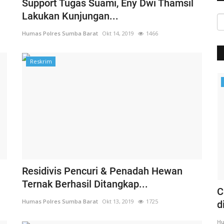
Support Tugas Suami, Eny Dwi Thamsil
Lakukan Kunjungan...
Humas Polres Sumba Barat
Okt 14, 2019
1466
Reskrim
Headlines
Residivis Pencuri & Penadah Hewan
Ternak Berhasil Ditangkap...
 MAUT
Rangkaian Kunker | Kapolda NTT
C
Humas Polres Sumba Barat
Okt 13, 2019
1725
Kunjungi Sekaligus Gelar...
d
Humas Polres Sumba Barat
Mar 17, 2020
1319
Hu