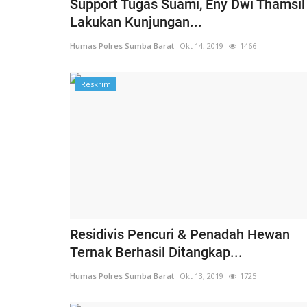
Support Tugas Suami, Eny Dwi Thamsil
Lakukan Kunjungan...
Humas Polres Sumba Barat
Okt 14, 2019
1466
Reskrim
BERANDA
Residivis Pencuri & Penadah Hewan
Ternak Berhasil Ditangkap...
Kawal Arus Mudik
TOYOTA FORTUNER PEMBAWA
Humas Polres Sumba Barat
Okt 13, 2019
1725
Humas Polres Sumba Barat
Mar 26, 2016
1771
 2025
286