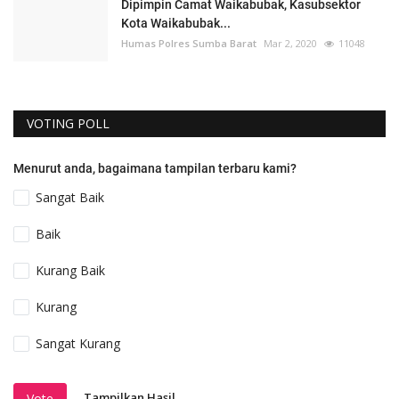
Dipimpin Camat Waikabubak, Kasubsektor
Kota Waikabubak...
Humas Polres Sumba Barat
Mar 2, 2020
11048
VOTING POLL
Menurut anda, bagaimana tampilan terbaru kami?
Sangat Baik
Baik
Kurang Baik
Kurang
Sangat Kurang
Tampilkan Hasil
Vote