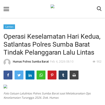
Lantas
Beranda
Operasi Keselamatan Hari Kedua,
Redaksi
Satlantas Polres Sumba Barat
Reskrim
Tindak Pelanggaran Lalu Lintas
Binkam
Humas Polres Sumba Barat
Feb 4, 2026 08:10
902
Lantas
Giat Ops
Polisi Kita
Mitra Polisi
Foto Satuan Lalulintas Polres Sumba Barat saat Melaksanakan Ops
Keselamatan Turangga 2026. Dok. Humas
Polsek Jajaran