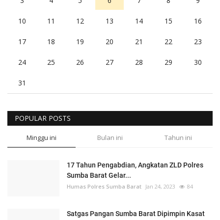
3
4
5
6
7
8
9
10
11
12
13
14
15
16
17
18
19
20
21
22
23
24
25
26
27
28
29
30
31
POPULAR POSTS
Minggu ini
Bulan ini
Tahun ini
17 Tahun Pengabdian, Angkatan ZLD Polres
Sumba Barat Gelar...
Humas Polres Sumba Barat
Jan 24, 2023
84
Satgas Pangan Sumba Barat Dipimpin Kasat