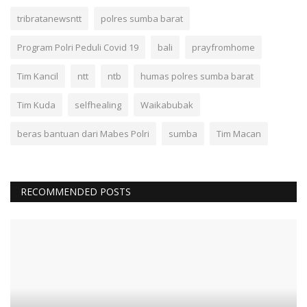
tribratanewsntt
polres sumba barat
Program Polri Peduli Covid 19
bali
prayfromhome
Tim Kancil
ntt
ntb
humas polres sumba barat
Tim Kuda
selfhealing
Waikabubak
beras bantuan dari Mabes Polri
sumba
Tim Macan
RECOMMENDED POSTS