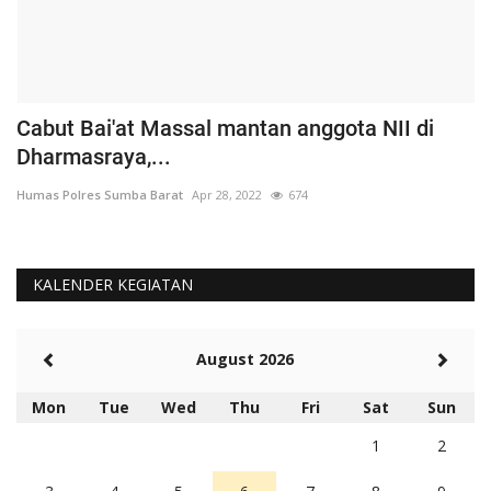
Cabut Bai'at Massal mantan anggota NII di
S
Dharmasraya,...
S
Humas Polres Sumba Barat
Apr 28, 2022
674
Hu
KALENDER KEGIATAN
August 2026
Mon
Tue
Wed
Thu
Fri
Sat
Sun
1
2