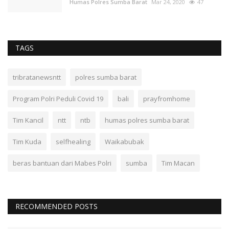
Humas Polres Sumba Barat
Mar 24, 2020
47
TAGS
tribratanewsntt
polres sumba barat
Program Polri Peduli Covid 19
bali
prayfromhome
Tim Kancil
ntt
ntb
humas polres sumba barat
Tim Kuda
selfhealing
Waikabubak
beras bantuan dari Mabes Polri
sumba
Tim Macan
RECOMMENDED POSTS