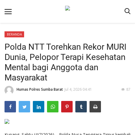
BERANDA
Beranda
Polda NTT Torehkan Rekor MURI
Redaksi
Dunia, Pelopor Terapi Kesehatan
Reskrim
Mental bagi Anggota dan
Binkam
Masyarakat
Lantas
Humas Polres Sumba Barat
Jul 4, 2026 04:41
87
Giat Ops
Polisi Kita
Mitra Polisi
Polsek Jajaran
Kupang, Sabtu (4/7/2026) – Polda Nusa Tenggara Timur kembali