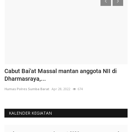
Cabut Bai'at Massal mantan anggota NII di
S
Dharmasraya,...
S
Humas Polres Sumba Barat
Apr 28, 2022
674
Hu
KALENDER KEGIATAN