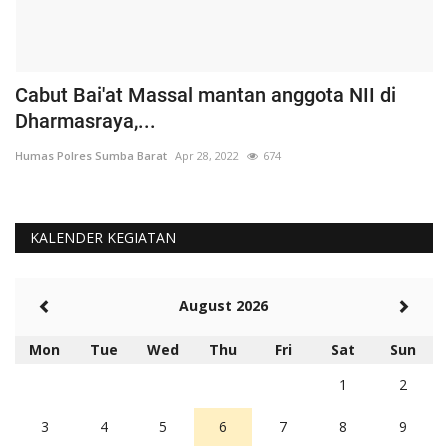
Cabut Bai'at Massal mantan anggota NII di
S
Dharmasraya,...
S
Humas Polres Sumba Barat
Apr 28, 2022
674
Hu
KALENDER KEGIATAN
August 2026
Mon
Tue
Wed
Thu
Fri
Sat
Sun
1
2
3
4
5
6
7
8
9