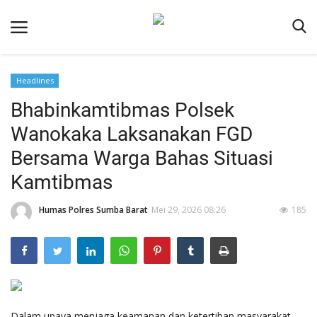
Headlines
Beranda
Bhabinkamtibmas Polsek
Redaksi
Wanokaka Laksanakan FGD
Reskrim
Bersama Warga Bahas Situasi
Binkam
Kamtibmas
Lantas
Humas Polres Sumba Barat
Mei 29, 2026 08:26
185
Giat Ops
Polisi Kita
Mitra Polisi
Polsek Jajaran
Dalam upaya menjaga keamanan dan ketertiban masyarakat,