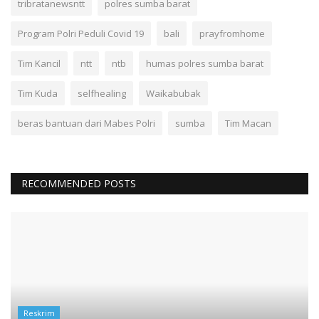
tribratanewsntt
polres sumba barat
Program Polri Peduli Covid 19
bali
prayfromhome
Tim Kancil
ntt
ntb
humas polres sumba barat
Tim Kuda
selfhealing
Waikabubak
beras bantuan dari Mabes Polri
sumba
Tim Macan
RECOMMENDED POSTS
Reskrim