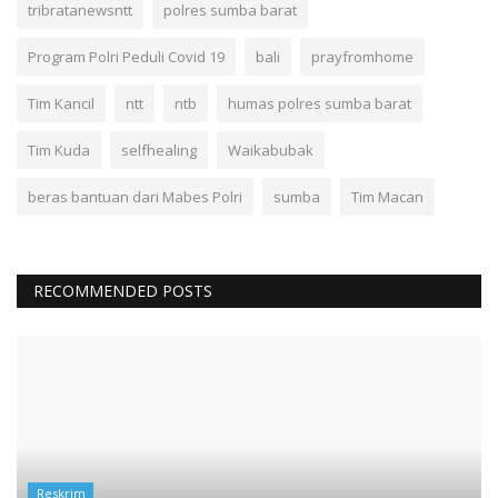
tribratanewsntt
polres sumba barat
Program Polri Peduli Covid 19
bali
prayfromhome
Tim Kancil
ntt
ntb
humas polres sumba barat
Tim Kuda
selfhealing
Waikabubak
beras bantuan dari Mabes Polri
sumba
Tim Macan
RECOMMENDED POSTS
Reskrim