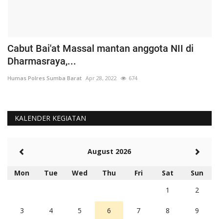
Cabut Bai'at Massal mantan anggota NII di
S
Dharmasraya,...
S
Humas Polres Sumba Barat
Apr 28, 2022
674
Hu
KALENDER KEGIATAN
August 2026
Mon
Tue
Wed
Thu
Fri
Sat
Sun
1
2
3
4
5
6
7
8
9