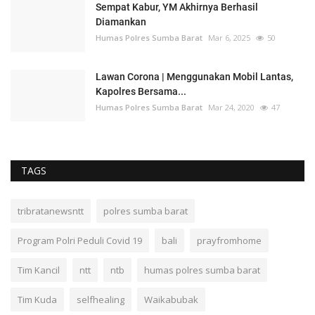
Sempat Kabur, YM Akhirnya Berhasil
Diamankan
Humas Polres Sumba Barat
Mar 6, 2025
50
Lawan Corona | Menggunakan Mobil Lantas,
Kapolres Bersama...
Humas Polres Sumba Barat
Mar 24, 2020
47
TAGS
tribratanewsntt
polres sumba barat
Program Polri Peduli Covid 19
bali
prayfromhome
Tim Kancil
ntt
ntb
humas polres sumba barat
Tim Kuda
selfhealing
Waikabubak