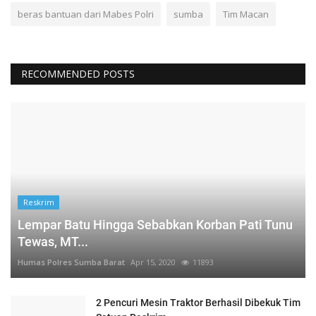
beras bantuan dari Mabes Polri
sumba
Tim Macan
RECOMMENDED POSTS
Reskrim
Lempar Batu Hingga Sebabkan Korban Pati Tunu
Tewas, MT...
Humas Polres Sumba Barat
Apr 15, 2020
11893
2 Pencuri Mesin Traktor Berhasil Dibekuk Tim