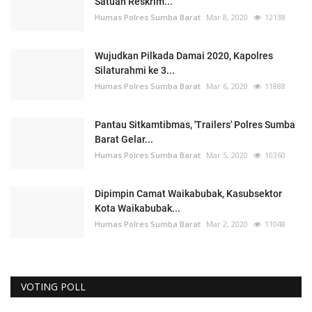
Satuan Reskrim...
Humas Polres Sumba Barat
Mar 8, 2020
12138
Wujudkan Pilkada Damai 2020, Kapolres
Silaturahmi ke 3...
Humas Polres Sumba Barat
Mar 6, 2020
11888
Pantau Sitkamtibmas, 'Trailers' Polres Sumba
Barat Gelar...
Humas Polres Sumba Barat
Mar 5, 2020
10360
Dipimpin Camat Waikabubak, Kasubsektor
Kota Waikabubak...
Humas Polres Sumba Barat
Mar 2, 2020
11048
VOTING POLL