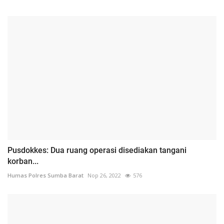
Pusdokkes: Dua ruang operasi disediakan tangani
korban...
Humas Polres Sumba Barat
Nop 26, 2022
576