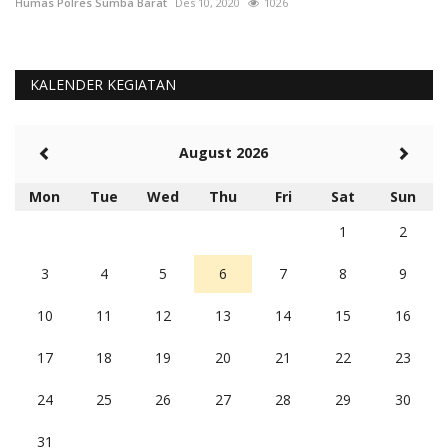
Humas Polres Sumba Barat
Jan 13, 2018
1542
Hu
KALENDER KEGIATAN
August 2026
Mon
Tue
Wed
Thu
Fri
Sat
Sun
1
2
3
4
5
6
7
8
9
10
11
12
13
14
15
16
17
18
19
20
21
22
23
24
25
26
27
28
29
30
31