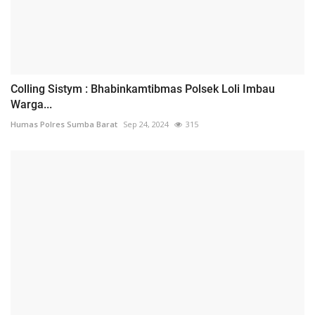
Colling Sistym : Bhabinkamtibmas Polsek Loli Imbau
Warga...
Humas Polres Sumba Barat
Sep 24, 2024
315