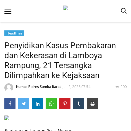
Headlines
Beranda
Penyidikan Kasus Pembakaran
Redaksi
dan Kekerasan di Lamboya
Reskrim
Rampung, 21 Tersangka
Binkam
Dilimpahkan ke Kejaksaan
Lantas
Humas Polres Sumba Barat
Jun 2, 2026 07:54
200
Giat Ops
Polisi Kita
Mitra Polisi
Polsek Jajaran
Berdasarkan Laporan Polisi Nomor: