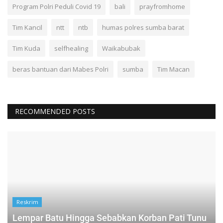
Program Polri Peduli Covid 19
bali
prayfromhome
Tim Kancil
ntt
ntb
humas polres sumba barat
Tim Kuda
selfhealing
Waikabubak
beras bantuan dari Mabes Polri
sumba
Tim Macan
RECOMMENDED POSTS
Reskrim
Lempar Batu Hingga Sebabkan Korban Pati Tunu