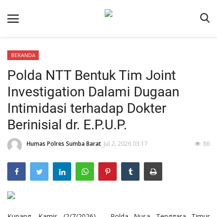
BERANDA
Beranda
Polda NTT Bentuk Tim Joint
Redaksi
Investigation Dalami Dugaan
Reskrim
Intimidasi terhadap Dokter
Binkam
Berinisial dr. E.P.U.P.
Lantas
Humas Polres Sumba Barat
Jul 2, 2026 03:17
86
Giat Ops
Polisi Kita
Mitra Polisi
Polsek Jajaran
Kupang, Kamis (2/7/2026) – Polda Nusa Tenggara Timur