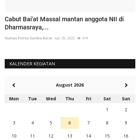
Cabut Bai'at Massal mantan anggota NII di
S
Dharmasraya,...
S
Humas Polres Sumba Barat
Apr 28, 2022
674
Hu
KALENDER KEGIATAN
August 2026
Mon
Tue
Wed
Thu
Fri
Sat
Sun
1
2
3
4
5
6
7
8
9
10
11
12
13
14
15
16