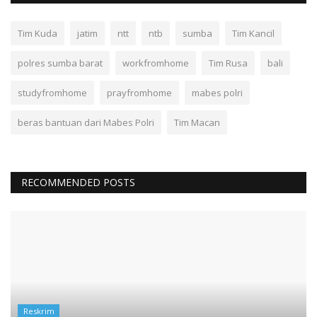
Tim Kuda
jatim
ntt
ntb
sumba
Tim Kancil
polres sumba barat
workfromhome
Tim Rusa
bali
studyfromhome
prayfromhome
mabes polri
beras bantuan dari Mabes Polri
Tim Macan
RECOMMENDED POSTS
Reskrim