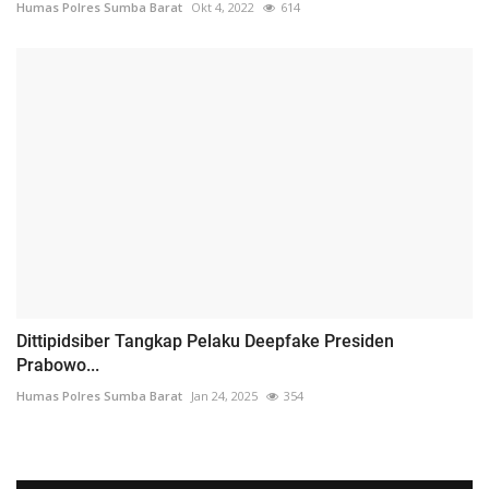
Humas Polres Sumba Barat
Okt 4, 2022
614
Dittipidsiber Tangkap Pelaku Deepfake Presiden
Prabowo...
Humas Polres Sumba Barat
Jan 24, 2025
354