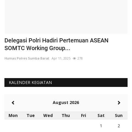
Delegasi Polri Hadiri Pertemuan ASEAN
P
SOMTC Working Group...
H
Humas Polres Sumba Barat
Apr 11, 2025
278
Hu
KALENDER KEGIATAN
August 2026
Mon
Tue
Wed
Thu
Fri
Sat
Sun
1
2