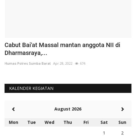
Cabut Bai'at Massal mantan anggota NII di
S
Dharmasraya,...
S
Humas Polres Sumba Barat
Apr 28, 2022
674
Hu
KALENDER KEGIATAN
August 2026
Mon
Tue
Wed
Thu
Fri
Sat
Sun
1
2