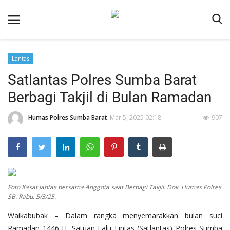
Lantas
Beranda
Satlantas Polres Sumba Barat
Redaksi
Berbagi Takjil di Bulan Ramadan
Reskrim
Humas Polres Sumba Barat
Mar 5, 2025 02:18
907
Binkam
Lantas
Giat Ops
Polisi Kita
Foto Kasat lantas bersama Anggota saat Berbagi Takjil. Dok. Humas Polres
SB. Rabu, 5/3/25.
Mitra Polisi
Waikabubak – Dalam rangka menyemarakkan bulan suci
Polsek Jajaran
Ramadan 1446 H, Satuan Lalu Lintas (Satlantas) Polres Sumba