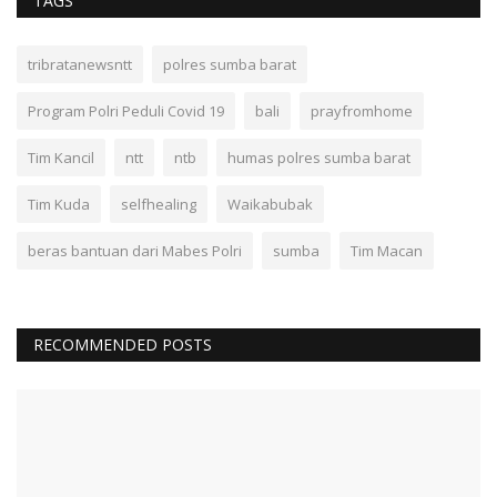
TAGS
tribratanewsntt
polres sumba barat
Program Polri Peduli Covid 19
bali
prayfromhome
Tim Kancil
ntt
ntb
humas polres sumba barat
Tim Kuda
selfhealing
Waikabubak
beras bantuan dari Mabes Polri
sumba
Tim Macan
RECOMMENDED POSTS