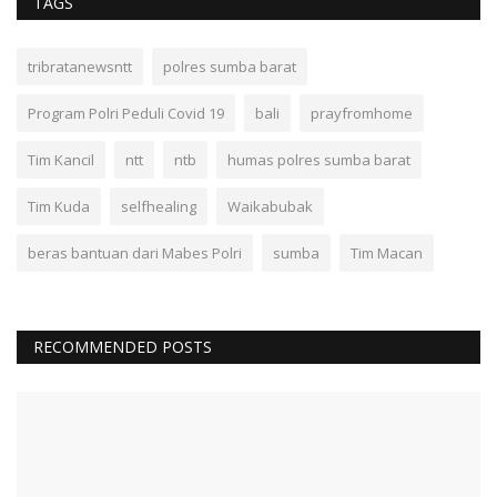
TAGS
tribratanewsntt
polres sumba barat
Program Polri Peduli Covid 19
bali
prayfromhome
Tim Kancil
ntt
ntb
humas polres sumba barat
Tim Kuda
selfhealing
Waikabubak
beras bantuan dari Mabes Polri
sumba
Tim Macan
RECOMMENDED POSTS