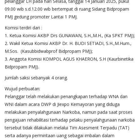
pelanggar LH pada hari Selasa, tanggal 14 Januari 2025, pukul
09.00 wib s.d.12.00 wib bertempat di ruang Sidang Bidpropam
PMJ gedung promoter Lantai 1 PMJ.
Komisi terdiri dari :
1. Ketua Komisi AKBP Drs GUNAWAN, S.H.,M.H., (Ka SPKT PMJ);
2. Wakil Ketua Komisi AKBP Dr. H. BUDI SETIADI, S.H.,M.Hum.,
M.Sos. (Kasubbidwabprof Bidpropam PMJ);
3. Anggota Komisi KOMPOL AGUS KHAERON, S.H (Kaurbinetika
Bidpropam PMJ).
Jumlah saksi sebanyak 4 orang.
Wujud perbuatan:
Pelanggar telah melakukan penangkapan terhadap WNA dan
WNI dalam acara DWP di Jiexpo Kemayoran yang diduga
melakukan penyalahgunaan Narkoba, namun pada saat proses
pengajuan rehabilitasi terhadap pelaku penyalahgunaan narkoba
tersebut tidak dilakukan melalui Tim Asesment Terpadu (TAT)
serta adanya permintaan uang sebagai imbalan dalam