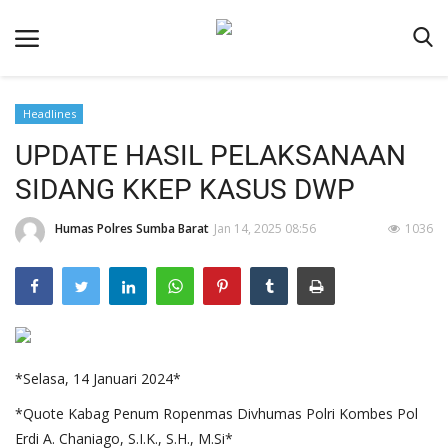
Headlines
Beranda
UPDATE HASIL PELAKSANAAN
Redaksi
SIDANG KKEP KASUS DWP
Reskrim
Humas Polres Sumba Barat
Jan 14, 2025 08:56
1036
Binkam
Lantas
Giat Ops
Polisi Kita
*Selasa, 14 Januari 2024*
Mitra Polisi
*Quote Kabag Penum Ropenmas Divhumas Polri Kombes Pol
Polsek Jajaran
Erdi A. Chaniago, S.I.K., S.H., M.Si*