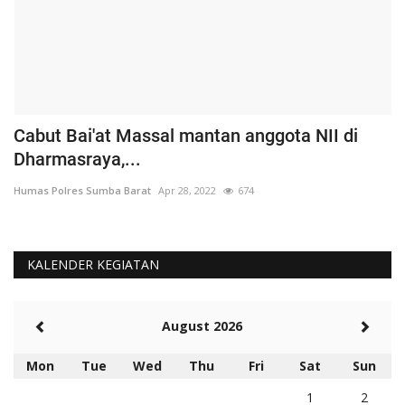
Cabut Bai'at Massal mantan anggota NII di
S
Dharmasraya,...
S
Humas Polres Sumba Barat
Apr 28, 2022
674
Hu
KALENDER KEGIATAN
August 2026
Mon
Tue
Wed
Thu
Fri
Sat
Sun
1
2