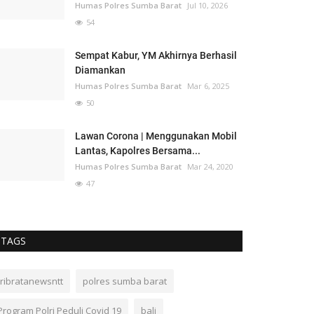
Humas Polres Sumba Barat
Jul 10, 2026
54
Sempat Kabur, YM Akhirnya Berhasil
Diamankan
Humas Polres Sumba Barat
Mar 6, 2025
50
Lawan Corona | Menggunakan Mobil
Lantas, Kapolres Bersama...
Humas Polres Sumba Barat
Mar 24, 2020
47
TAGS
tribratanewsntt
polres sumba barat
Program Polri Peduli Covid 19
bali