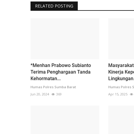
RELATED POSTING
*Menhan Prabowo Subianto
Masyarakat
Terima Penghargaan Tanda
Kinerja Kep
Kehormatan...
Lingkungan.
Humas Polres Sumba Barat
Humas Polres 
Jun 20, 2024
369
Apr 15, 2025