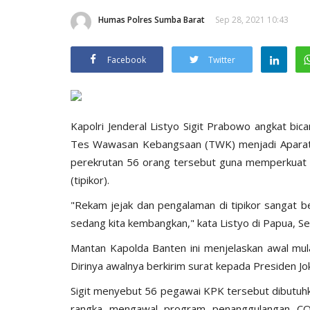
Humas Polres Sumba Barat
Sep 28, 2021 10:43
Facebook
Twitter
Kapolri Jenderal Listyo Sigit Prabowo angkat bic
Tes Wawasan Kebangsaan (TWK) menjadi Aparatur 
perekrutan 56 orang tersebut guna memperkuat or
(tipikor).
"Rekam jejak dan pengalaman di tipikor sangat b
sedang kita kembangkan," kata Listyo di Papua, Se
Mantan Kapolda Banten ini menjelaskan awal mul
Dirinya awalnya berkirim surat kepada Presiden J
Sigit menyebut 56 pegawai KPK tersebut dibutuhk
rangka mengawal program penanggulangan COV