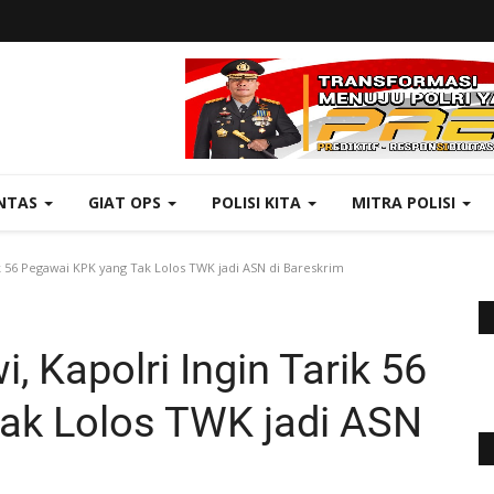
NTAS
GIAT OPS
POLISI KITA
MITRA POLISI
ik 56 Pegawai KPK yang Tak Lolos TWK jadi ASN di Bareskrim
, Kapolri Ingin Tarik 56
ak Lolos TWK jadi ASN