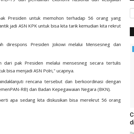
a pak Presiden untuk memohon terhadap 56 orang yang
ntik jadi ASN KPK untuk bisa kita tarik kemudian kita rekrut
dah direspons Presiden Jokowi melalui Mensesneg dan
Headlines
 dari pak Presiden melalui mensesneg secara tertulis
uk bisa menjadi ASN Polri," ucapnya.
indaklanjuti rencana tersebut dan berkoordinasi dengan
KemenPAN-RB) dan Badan Kepegawaian Negara (BKN).
rti apa sedang kita diskusikan bisa merekrut 56 orang
 MAUT
Rangkaian Kunker | Kapolda NTT
C
Kunjungi Sekaligus Gelar...
d
Humas Polres Sumba Barat
Mar 17, 2020
1319
Hu