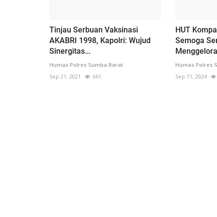
Tinjau Serbuan Vaksinasi
HUT Kompas
AKABRI 1998, Kapolri: Wujud
Semoga Se
Sinergitas...
Menggelora
Humas Polres Sumba Barat
Humas Polres 
Sep 21, 2021
661
Sep 11, 2024