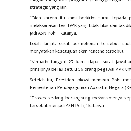
strategis yang lain.
"Oleh karena itu kami berkirim surat kepad
melaksanakan tes TWK yang tidak lulus dan tak dila
jadi ASN Polri," katanya.
Lebih lanjut, surat permohonan tersebut su
BERANDA
menyatakan kesetujuan akan rencana tersebut.
"Kemarin tanggal 27 kami dapat surat jawaban
prinsipnya beliau setuju 56 orang pegawai KPK unt
Setelah itu, Presiden Jokowi meminta Polri men
Kementerian Pendayagunaan Aparatur Negara (
"Proses sedang berlangsung mekanismenya sepe
tersebut menjadi ASN Polri," katanya.
Kawal Arus Mudik
TOYOTA FORTUNER PEMBAWA
Humas Polres Sumba Barat
Mar 26, 2016
1771
 2025
286