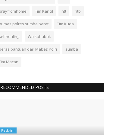
prayfromhome
Tim Kancil
ntt
ntb
humas polres sumba barat
Tim Kuda
selfhealing
Waikabubak
beras bantuan dari Mabes Polri
sumba
Tim Macan
RECOMMENDED POSTS
Reskrim