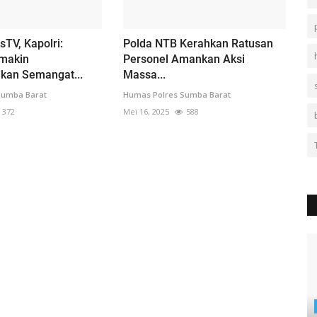
TV, Kapolri:
Polda NTB Kerahkan Ratusan
makin
Personel Amankan Aksi
kan Semangat...
Massa...
Sumba Barat
Humas Polres Sumba Barat
372
Mei 16, 2025
588