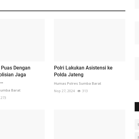
 Puas Dengan
Polri Lakukan Asistensi ke
olisian Jaga
Polda Jateng
..
Humas Polres Sumba Barat
Sumba Barat
Nop 27, 2024
313
273