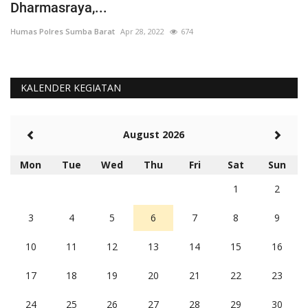
Dharmasraya,...
S
Humas Polres Sumba Barat
Apr 28, 2022
674
Hu
KALENDER KEGIATAN
August 2026
Mon
Tue
Wed
Thu
Fri
Sat
Sun
1
2
3
4
5
6
7
8
9
10
11
12
13
14
15
16
17
18
19
20
21
22
23
24
25
26
27
28
29
30