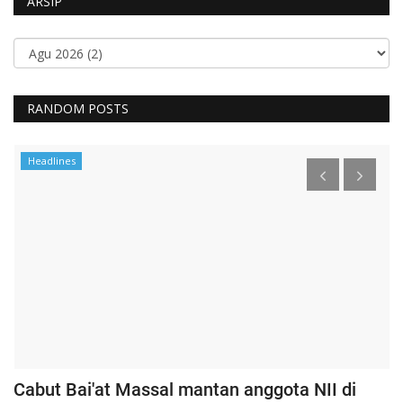
ARSIP
RANDOM POSTS
Headlines
Cabut Bai'at Massal mantan anggota NII di
S