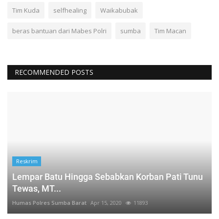
Tim Kuda
selfhealing
Waikabubak
beras bantuan dari Mabes Polri
sumba
Tim Macan
RECOMMENDED POSTS
Reskrim
Lempar Batu Hingga Sebabkan Korban Pati Tunu
Tewas, MT...
Humas Polres Sumba Barat
Apr 15, 2020
11893