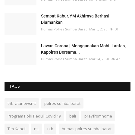
Sempat Kabur, YM Akhirnya Berhasil
Diamankan
Humas Polres Sumba Barat
Mar 6, 2025
50
Lawan Corona | Menggunakan Mobil Lantas,
Kapolres Bersama...
Humas Polres Sumba Barat
Mar 24, 2020
47
TAGS
tribratanewsntt
polres sumba barat
Program Polri Peduli Covid 19
bali
prayfromhome
Tim Kancil
ntt
ntb
humas polres sumba barat