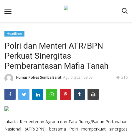
Headlines
Beranda
Polri dan Menteri ATR/BPN
Redaksi
Perkuat Sinergitas
Reskrim
Pemberantasan Mafia Tanah
Binkam
Humas Polres Sumba Barat
Agu 6, 2024 09:08
216
Lantas
Giat Ops
Polisi Kita
Mitra Polisi
Jakarta. Kementerian Agraria dan Tata Ruang/Badan Pertanahan
Polsek Jajaran
Nasional (ATR/BPN) bersama Polri memperkuat sinergitas