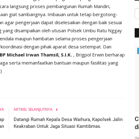
ecara langsung proses pembangunan Rumah Mandiri,
naan giat sambangnya. Imbauan untuk tetap bergotong-
 agar pengerjaan dapat diselesaikan dengan baik sesuai
ng yang disampaikan oleh utusan Polsek Umbu Ratu Nggay
a kendala maupun hambatan selama proses pengerjaan
koordinasi dengan pihak aparat desa setempat. Dan
Headlines
P Michael Irwan Thamsil, S.I.K.
, Brigpol Erwin berharap
aga serta memanfaatkan bantuan maupun fasilitas yang
G
)
YA
ARTIKEL SELANJUTNYA
 MAUT
Rangkaian Kunker | Kapolda NTT
C
ap
Datangi Rumah Kepala Desa Waihura, Kapolsek Jalin
Kunjungi Sekaligus Gelar...
d
an
Keakraban Untuk Jaga Situasi Kamtibmas.
Humas Polres Sumba Barat
Mar 17, 2020
1319
Hu