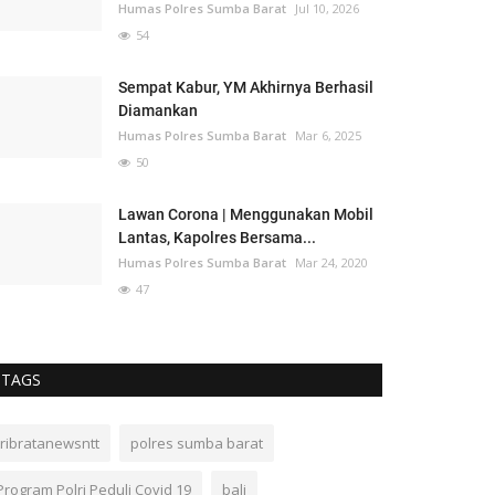
Humas Polres Sumba Barat
Jul 10, 2026
54
Sempat Kabur, YM Akhirnya Berhasil
Diamankan
Humas Polres Sumba Barat
Mar 6, 2025
50
Lawan Corona | Menggunakan Mobil
Lantas, Kapolres Bersama...
Humas Polres Sumba Barat
Mar 24, 2020
47
TAGS
tribratanewsntt
polres sumba barat
Program Polri Peduli Covid 19
bali