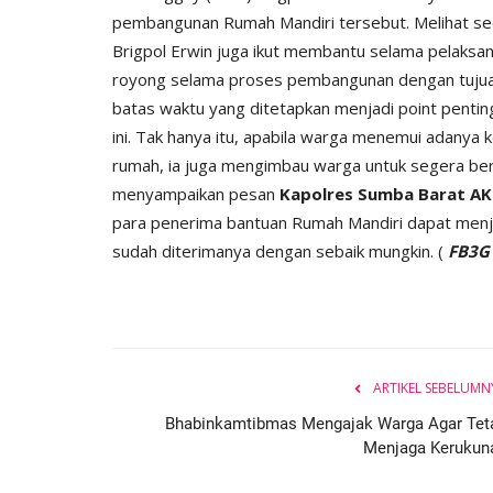
pembangunan Rumah Mandiri tersebut. Melihat s
Brigpol Erwin juga ikut membantu selama pelaksa
royong selama proses pembangunan dengan tujuan
batas waktu yang ditetapkan menjadi point penti
ini. Tak hanya itu, apabila warga menemui adany
rumah, ia juga mengimbau warga untuk segera ber
BERANDA
menyampaikan pesan
Kapolres Sumba Barat AKB
para penerima bantuan Rumah Mandiri dapat menj
sudah diterimanya dengan sebaik mungkin. (
FB3
ARTIKEL SEBELUMN
Kawal Arus Mudik
TOYOTA FORTUNER PEMBAWA
Bhabinkamtibmas Mengajak Warga Agar Tet
Menjaga Kerukun
Humas Polres Sumba Barat
Mar 26, 2016
1771
 2025
286