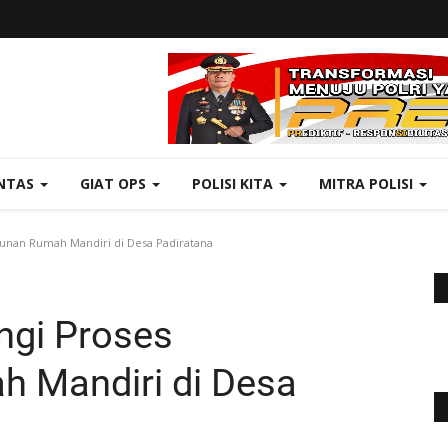
NTAS
GIAT OPS
POLISI KITA
MITRA POLISI
unan Rumah Mandiri di Desa Padiratana
ngi Proses
 Mandiri di Desa