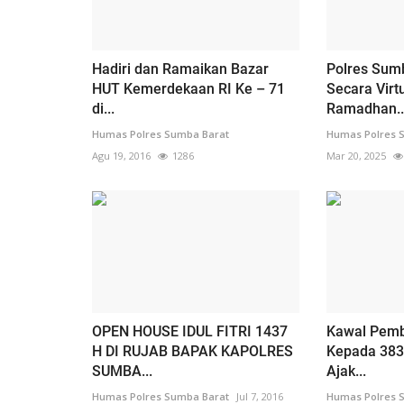
Hadiri dan Ramaikan Bazar
Polres Sumb
HUT Kemerdekaan RI Ke – 71
Secara Virt
di...
Ramadhan..
Humas Polres Sumba Barat
Humas Polres 
Agu 19, 2016
1286
Mar 20, 2025
OPEN HOUSE IDUL FITRI 1437
Kawal Pemb
H DI RUJAB BAPAK KAPOLRES
Kepada 383 
SUMBA...
Ajak...
Humas Polres Sumba Barat
Jul 7, 2016
Humas Polres 