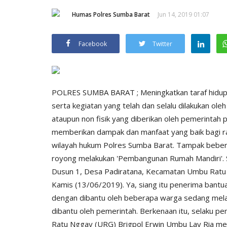
Humas Polres Sumba Barat
Jun 14, 2019 01:07
Facebook
Twitter
POLRES SUMBA BARAT ; Meningkatkan taraf hidup 
serta kegiatan yang telah dan selalu dilakukan ole
ataupun non fisik yang diberikan oleh pemerintah 
memberikan dampak dan manfaat yang baik bagi raky
wilayah hukum Polres Sumba Barat. Tampak bebe
royong melakukan 'Pembangunan Rumah Mandiri'. 
Dusun 1, Desa Padiratana, Kecamatan Umbu Ratu
Kamis (13/06/2019). Ya, siang itu penerima bantu
dengan dibantu oleh beberapa warga sedang mela
dibantu oleh pemerintah. Berkenaan itu, selaku 
Ratu Nggay (URG) Brigpol Erwin Umbu Lay Ria m