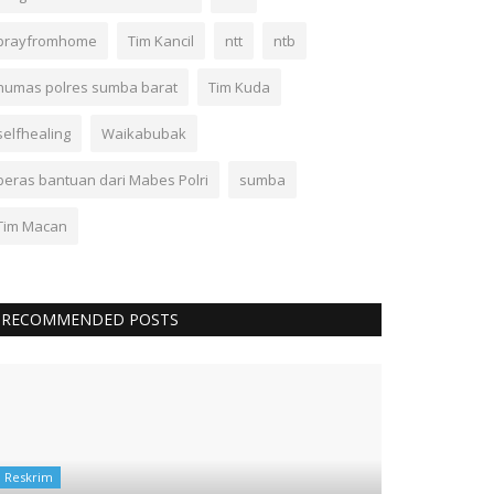
prayfromhome
Tim Kancil
ntt
ntb
humas polres sumba barat
Tim Kuda
selfhealing
Waikabubak
beras bantuan dari Mabes Polri
sumba
Tim Macan
RECOMMENDED POSTS
Reskrim