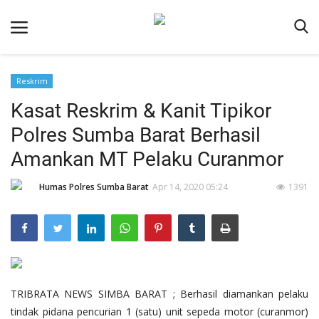
Reskrim
Beranda
Kasat Reskrim & Kanit Tipikor
Redaksi
Polres Sumba Barat Berhasil
Reskrim
Amankan MT Pelaku Curanmor
Binkam
Humas Polres Sumba Barat
Apr 14, 2020 05:24
1391
Lantas
Giat Ops
Polisi Kita
Mitra Polisi
TRIBRATA NEWS SIMBA BARAT ; Berhasil diamankan pelaku
Polsek Jajaran
tindak pidana pencurian 1 (satu) unit sepeda motor (curanmor)