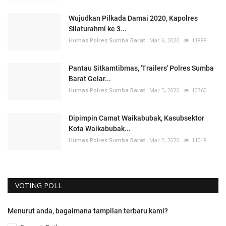
Wujudkan Pilkada Damai 2020, Kapolres
Silaturahmi ke 3...
Humas Polres Sumba Barat
Mar 6, 2020
11888
Pantau Sitkamtibmas, 'Trailers' Polres Sumba
Barat Gelar...
Humas Polres Sumba Barat
Mar 5, 2020
10360
Dipimpin Camat Waikabubak, Kasubsektor
Kota Waikabubak...
Humas Polres Sumba Barat
Mar 2, 2020
11048
VOTING POLL
Menurut anda, bagaimana tampilan terbaru kami?