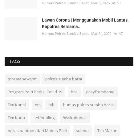
Humas Polres Sumba Barat
Mar 6, 2025
50
Lawan Corona | Menggunakan Mobil Lantas,
Kapolres Bersama...
Humas Polres Sumba Barat
Mar 24, 2020
47
TAGS
tribratanewsntt
polres sumba barat
Program Polri Peduli Covid 19
bali
prayfromhome
Tim Kancil
ntt
ntb
humas polres sumba barat
Tim Kuda
selfhealing
Waikabubak
beras bantuan dari Mabes Polri
sumba
Tim Macan