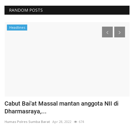
RANDOM POSTS
Headlines
Cabut Bai'at Massal mantan anggota NII di
S
Dharmasraya,...
S
Humas Polres Sumba Barat
Apr 28, 2022
674
Hu